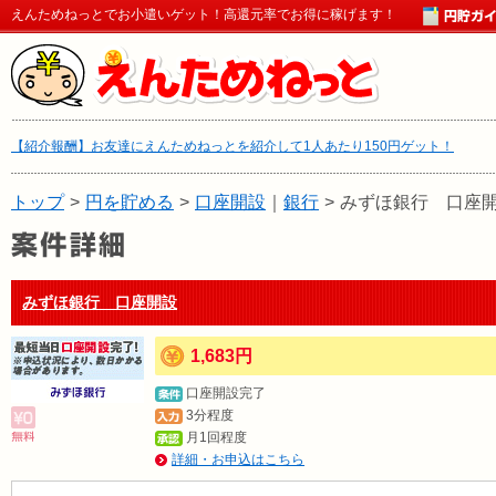
えんためねっとでお小遣いゲット！高還元率でお得に稼げます！
【紹介報酬】お友達にえんためねっとを紹介して1人あたり150円ゲット！
トップ
>
円を貯める
>
口座開設
｜
銀行
>
みずほ銀行 口座
みずほ銀行 口座開設
1,683円
口座開設完了
3分程度
月1回程度
詳細・お申込はこちら