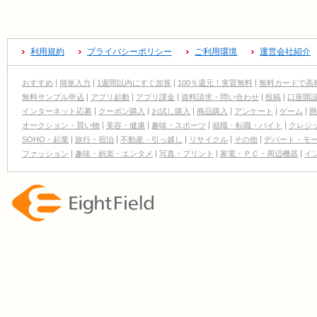
利用規約
プライバシーポリシー
ご利用環境
運営会社紹介
おすすめ
簡単入力
1週間以内にすぐ加算
100％還元！実質無料
無料カードで高
無料サンプル申込
アプリ起動
アプリ課金
資料請求・問い合わせ
投稿
口座開
インターネット応募
クーポン購入
お試し購入
商品購入
アンケート
ゲーム
懸
オークション・買い物
美容・健康
趣味・スポーツ
就職・転職・バイト
クレジ
SOHO・起業
旅行・宿泊
不動産・引っ越し
リサイクル
その他
デパート・モ
ファッション
趣味・娯楽・エンタメ
写真・プリント
家電・ＰＣ・周辺機器
イ