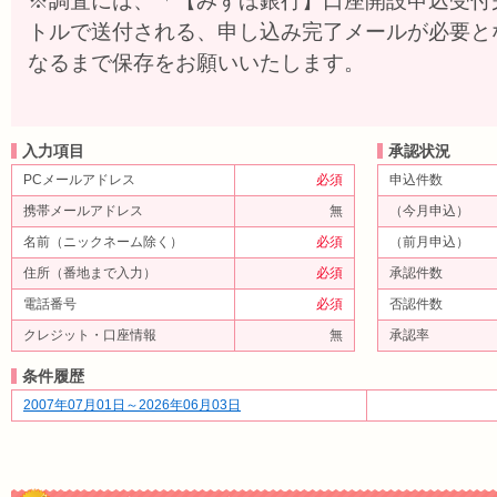
※調査には、「【みずほ銀行】口座開設申込受付
トルで送付される、申し込み完了メールが必要と
なるまで保存をお願いいたします。
入力項目
承認状況
PCメールアドレス
必須
申込件数
携帯メールアドレス
無
（今月申込）
名前（ニックネーム除く）
必須
（前月申込）
住所（番地まで入力）
必須
承認件数
電話番号
必須
否認件数
クレジット・口座情報
無
承認率
条件履歴
2007年07月01日～2026年06月03日