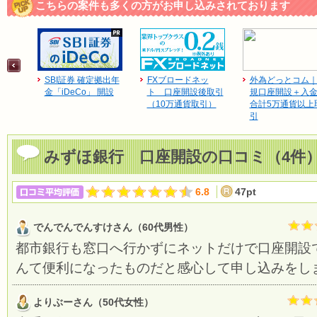
こちらの案件も多くの方がお申し込みされております
SBI証券 確定拠出年
FXブロードネッ
外為どっとコム
金「iDeCo」 開設
ト 口座開設後取引
規口座開設＋入
（10万通貨取引）
合計5万通貨以上
引
みずほ銀行 口座開設の口コミ（4件
6.8
47pt
でんでんでんすけさん（60代男性）
都市銀行も窓口へ行かずにネットだけで口座開設
んて便利になったものだと感心して申し込みをし
よりぶーさん（50代女性）