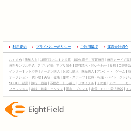
利用規約
プライバシーポリシー
ご利用環境
運営会社紹介
おすすめ
簡単入力
1週間以内にすぐ加算
100％還元！実質無料
無料カードで高
無料サンプル申込
アプリ起動
アプリ課金
資料請求・問い合わせ
投稿
口座開
インターネット応募
クーポン購入
お試し購入
商品購入
アンケート
ゲーム
懸
オークション・買い物
美容・健康
趣味・スポーツ
就職・転職・バイト
クレジ
SOHO・起業
旅行・宿泊
不動産・引っ越し
リサイクル
その他
デパート・モ
ファッション
趣味・娯楽・エンタメ
写真・プリント
家電・ＰＣ・周辺機器
イ