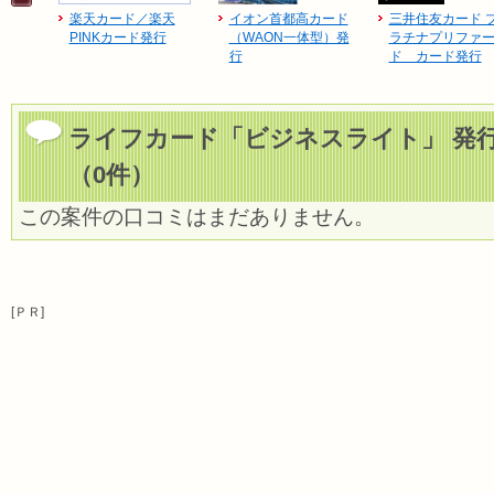
楽天カード／楽天
イオン首都高カード
三井住友カード 
PINKカード発行
（WAON一体型）発
ラチナプリファ
行
ド カード発行
ライフカード「ビジネスライト」 発
（0件）
この案件の口コミはまだありません。
[ＰＲ]