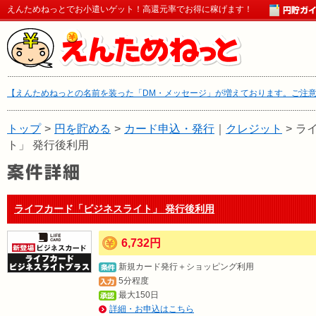
えんためねっとでお小遣いゲット！高還元率でお得に稼げます！
【えんためねっとの名前を装った「DM・メッセージ」が増えております。ご注
トップ
>
円を貯める
>
カード申込・発行
｜
クレジット
>
ラ
ト」 発行後利用
ライフカード「ビジネスライト」 発行後利用
6,732円
新規カード発行＋ショッピング利用
5分程度
最大150日
詳細・お申込はこちら