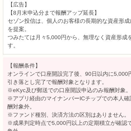
【広告】
【8月末申込分まで報酬アップ延長】
セゾン投信は、個人のお客様の長期的な資産形成
を提案。
つみたては月々5,000円から、無理なく資産形
す。
【報酬条件】
オンラインで口座開設完了後、90日以内に5,000
引き落とし完了で報酬対象となります。
※eKyc及び郵送での口座開設申込のみ報酬対象
※アプリ経由のマイナンバーICチップでの本人
酬対象外。
※ファンド種別、決済方法の区別はありません。
※成果判定時点で5,000円以上の定期積立が確