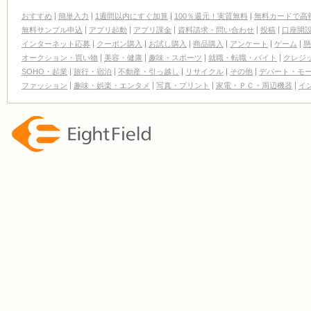
おすすめ
簡単入力
1週間以内にすぐ加算
100％還元！実質無料
無料カードで高
無料サンプル申込
アプリ起動
アプリ課金
資料請求・問い合わせ
投稿
口座開
インターネット応募
クーポン購入
お試し購入
商品購入
アンケート
ゲーム
懸
オークション・買い物
美容・健康
趣味・スポーツ
就職・転職・バイト
クレジ
SOHO・起業
旅行・宿泊
不動産・引っ越し
リサイクル
その他
デパート・モ
ファッション
趣味・娯楽・エンタメ
写真・プリント
家電・ＰＣ・周辺機器
イ