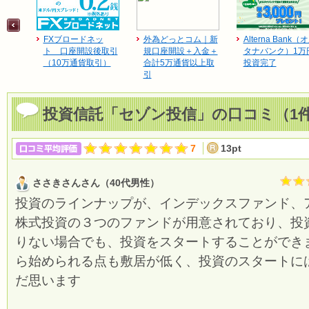
FXブロードネッ
外為どっとコム｜新
Alterna Bank（
ト 口座開設後取引
規口座開設＋入金＋
タナバンク）1万
（10万通貨取引）
合計5万通貨以上取
投資完了
引
投資信託「セゾン投信」の口コミ（1
7
13pt
ささきさんさん（40代男性）
投資のラインナップが、インデックスファンド、
株式投資の３つのファンドが用意されており、投
りない場合でも、投資をスタートすることができます
ら始められる点も敷居が低く、投資のスタートに
だ思います