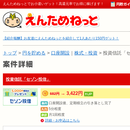
えんためねっとでお小遣いゲット！高還元率でお得に稼げます！
【紹介報酬】お友達にえんためねっとを紹介して1人あたり150円ゲット！
トップ
>
円を貯める
>
口座開設
｜
株式・投資
>
投資信託「
投資信託「セゾン投信」
→ 3,422円
682円
口座開設後、定期積立の引き落とし完了
5分程度
月1回程度
詳細・お申込はこちら