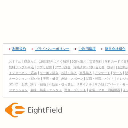
利用規約
プライバシーポリシー
ご利用環境
運営会社紹介
おすすめ
簡単入力
1週間以内にすぐ加算
100％還元！実質無料
無料カードで高
無料サンプル申込
アプリ起動
アプリ課金
資料請求・問い合わせ
投稿
口座開
インターネット応募
クーポン購入
お試し購入
商品購入
アンケート
ゲーム
懸
オークション・買い物
美容・健康
趣味・スポーツ
就職・転職・バイト
クレジ
SOHO・起業
旅行・宿泊
不動産・引っ越し
リサイクル
その他
デパート・モ
ファッション
趣味・娯楽・エンタメ
写真・プリント
家電・ＰＣ・周辺機器
イ