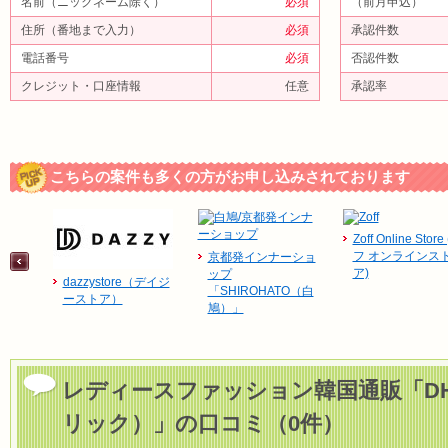
名前（ニックネーム除く）
必須
（前月申込）
住所（番地まで入力）
必須
承認件数
電話番号
必須
否認件数
クレジット・口座情報
任意
承認率
こちらの案件も多くの方がお申し込みされております
Zoff Online Store
フ オンラインス
京都発インナーショ
ア)
ップ
dazzystore（デイジ
「SHIROHATO（白
ーストア）
鳩）」
レディースファッション韓国通販「DH
リック）」の口コミ（0件）