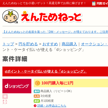
えんためねっとでお小遣いゲット！高還元率でお得に稼げます！
【えんためねっとの名前を装った「DM・メッセージ」が増えております。ご注
トップ
>
円を貯める
>
おすすめ
｜
商品購入
｜
オークション・
ント・ケータイ払いが使える「dショッピング」
dポイント・ケータイ払いが使える「dショッピング」
100円購入毎に1円
商品購入（リピートOK）
3分程度
月1回程度
詳細・お申込はこちら