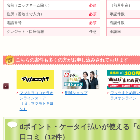
名前（ニックネーム除く）
必須
（前月申込）
住所（番地まで入力）
必須
承認件数
電話番号
必須
否認件数
クレジット・口座情報
任意
承認率
こちらの案件も多くの方がお申し込みされております
マツキヨココカラオ
明誠ショップ
ワッツまとめ買
ンラインストア
ラスオンライン
（旧：マツモトキヨ
シ）
dポイント・ケータイ払いが使える「
口コミ（12件）