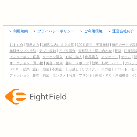
利用規約
プライバシーポリシー
ご利用環境
運営会社紹介
おすすめ
簡単入力
1週間以内にすぐ加算
100％還元！実質無料
無料カードで高
無料サンプル申込
アプリ起動
アプリ課金
資料請求・問い合わせ
投稿
口座開
インターネット応募
クーポン購入
お試し購入
商品購入
アンケート
ゲーム
懸
オークション・買い物
美容・健康
趣味・スポーツ
就職・転職・バイト
クレジ
SOHO・起業
旅行・宿泊
不動産・引っ越し
リサイクル
その他
デパート・モ
ファッション
趣味・娯楽・エンタメ
写真・プリント
家電・ＰＣ・周辺機器
イ