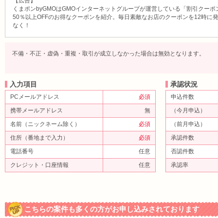
【広告】
くまポンbyGMOはGMOインターネットグループが運営している「割引クー
50％以上OFFのお得なクーポンを紹介。毎日素敵なお店のクーポンを12時に
なく！
不備・不正・虚偽・重複・取引が成立しなかった場合は無効となります。
入力項目
承認状況
PCメールアドレス
必須
申込件数
携帯メールアドレス
無
（今月申込）
名前（ニックネーム除く）
必須
（前月申込）
住所（番地まで入力）
必須
承認件数
電話番号
任意
否認件数
クレジット・口座情報
任意
承認率
こちらの案件も多くの方がお申し込みされております