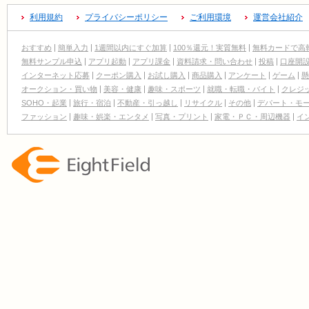
利用規約
プライバシーポリシー
ご利用環境
運営会社紹介
おすすめ
簡単入力
1週間以内にすぐ加算
100％還元！実質無料
無料カードで高
無料サンプル申込
アプリ起動
アプリ課金
資料請求・問い合わせ
投稿
口座開
インターネット応募
クーポン購入
お試し購入
商品購入
アンケート
ゲーム
懸
オークション・買い物
美容・健康
趣味・スポーツ
就職・転職・バイト
クレジ
SOHO・起業
旅行・宿泊
不動産・引っ越し
リサイクル
その他
デパート・モ
ファッション
趣味・娯楽・エンタメ
写真・プリント
家電・ＰＣ・周辺機器
イ