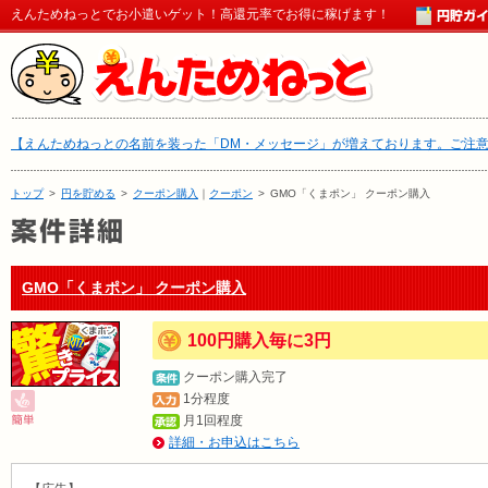
えんためねっとでお小遣いゲット！高還元率でお得に稼げます！
【えんためねっとの名前を装った「DM・メッセージ」が増えております。ご注
トップ
>
円を貯める
>
クーポン購入
｜
クーポン
>
GMO「くまポン」 クーポン購入
GMO「くまポン」 クーポン購入
100円購入毎に3円
クーポン購入完了
1分程度
月1回程度
詳細・お申込はこちら