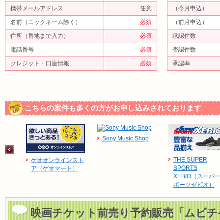
携帯メールアドレス
任意
（今月申込）
名前（ニックネーム除く）
必須
（前月申込）
住所（番地まで入力）
必須
承認件数
電話番号
必須
否認件数
クレジット・口座情報
必須
承認率
こちらの案件も多くの方がお申し込みされております
Sony Music Shop
THE SUPER
ゲオオンラインスト
SPORTS
ア（ゲオマート）
XEBIO（スーパ
ポーツゼビオ）
映画チケット前売り予約販売「ムビチ