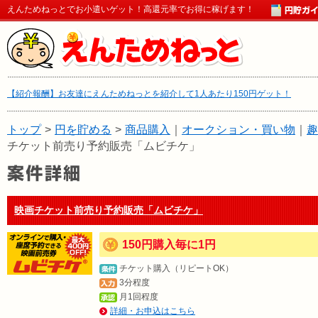
えんためねっとでお小遣いゲット！高還元率でお得に稼げます！
【紹介報酬】お友達にえんためねっとを紹介して1人あたり150円ゲット！
トップ
>
円を貯める
>
商品購入
｜
オークション・買い物
｜
趣
チケット前売り予約販売「ムビチケ」
映画チケット前売り予約販売「ムビチケ」
150円購入毎に1円
チケット購入（リピートOK）
3分程度
月1回程度
詳細・お申込はこちら