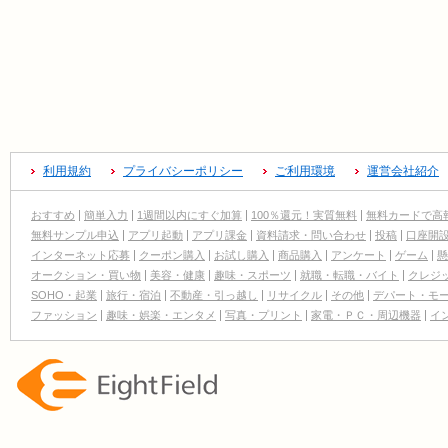
利用規約
プライバシーポリシー
ご利用環境
運営会社紹介
おすすめ
簡単入力
1週間以内にすぐ加算
100％還元！実質無料
無料カードで高
無料サンプル申込
アプリ起動
アプリ課金
資料請求・問い合わせ
投稿
口座開
インターネット応募
クーポン購入
お試し購入
商品購入
アンケート
ゲーム
懸
オークション・買い物
美容・健康
趣味・スポーツ
就職・転職・バイト
クレジ
SOHO・起業
旅行・宿泊
不動産・引っ越し
リサイクル
その他
デパート・モ
ファッション
趣味・娯楽・エンタメ
写真・プリント
家電・ＰＣ・周辺機器
イ