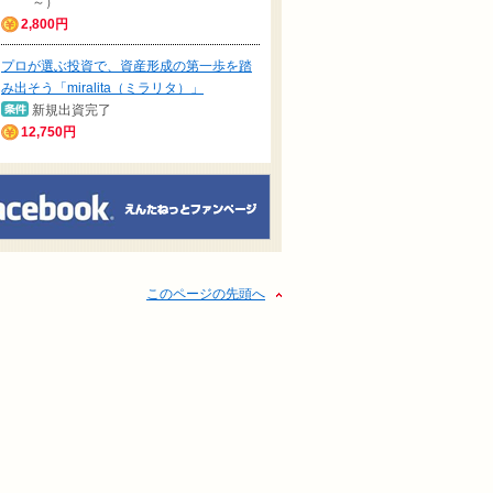
～）
2,800円
プロが選ぶ投資で、資産形成の第一歩を踏
み出そう「miralita（ミラリタ）」
新規出資完了
12,750円
このページの先頭へ