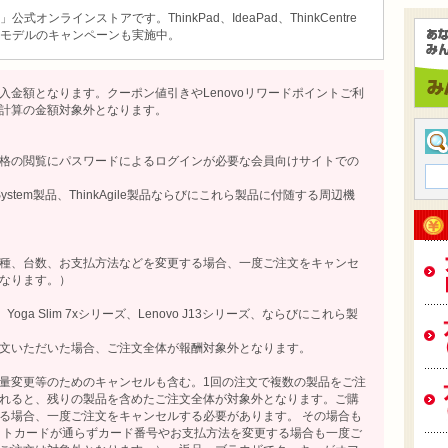
ンラインストアです。ThinkPad、IdeaPad、ThinkCentre
モデルのキャンペーンも実施中。
金額となります。クーポン値引きやLenovoリワードポイントご利
計算の金額対象外となります。
など、価格の閲覧にパスワードによるログインが必要な会員向けサイトでの
stem製品、ThinkAgile製品ならびにこれら製品に付随する周辺機
種、台数、お支払方法などを変更する場合、一度ご注文をキャンセ
なります。）
ズ、Yoga Slim 7xシリーズ、Lenovo J13シリーズ、ならびにこれら製
文いただいた場合、ご注文全体が報酬対象外となります。
量変更等のためのキャンセルも含む。1回の注文で複数の製品をご注
れると、残りの製品を含めたご注文全体が対象外となります。ご購
る場合、一度ご注文をキャンセルする必要があります。 その場合も
ットカードが通らずカード番号やお支払方法を変更する場合も一度ご