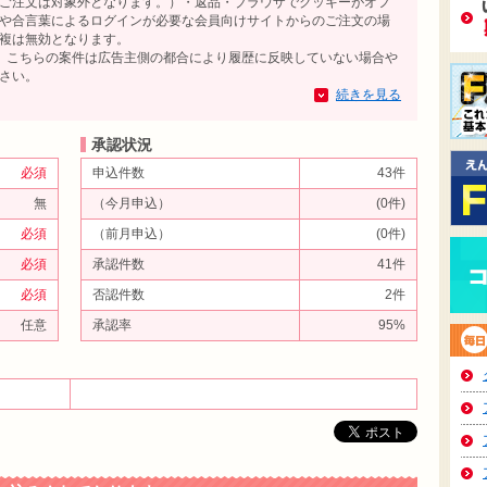
ご注文は対象外となります。）・返品・ブラウザでクッキーがオフ
や合言葉によるログインが必要な会員向けサイトからのご注文の場
複は無効となります。
、こちらの案件は広告主側の都合により履歴に反映していない場合や
さい。
続きを見る
承認状況
必須
申込件数
43件
無
（今月申込）
(0件)
必須
（前月申込）
(0件)
必須
承認件数
41件
必須
否認件数
2件
任意
承認率
95%