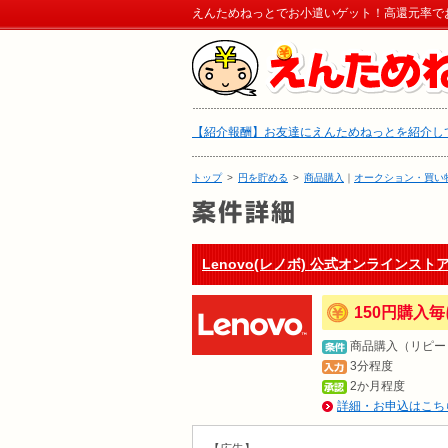
えんためねっとでお小遣いゲット！高還元率で
【紹介報酬】お友達にえんためねっとを紹介して
トップ
>
円を貯める
>
商品購入
｜
オークション・買い
Lenovo(レノボ) 公式オンラインスト
150円購入毎
商品購入（リピー
3分程度
2か月程度
詳細・お申込はこち