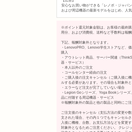
【広告】
安心なお買い物ができる「レノボ・ジャパン」公式オ
および周辺機器の最新モデルをはじめ、人気
※ポイント還元対象金額は、お客様の最終購入
用分、および消費税、送料など手数料は報酬
下記、報酬対象外となります。
・LenovoPRO、Lenovo学生ストア
購入
・アウトレット商品、サーバー関連（ThinkSy
器・サービス）
・本人以外のご注文
・コールセンター経由の注文
・ご購入後の注文キャンセル（ご購入後に機
ルする必要があります。その場合も対象外と
・エラーなど注文が完了していない場合
・Legion Goシリーズ、Yoga Bookシリー
品に付随する周辺機器・サービス
※報酬対象外の製品と他の製品と同時にご注
ご注文後のキャンセル（支払方法の変更や数
文された場合、その内１つでもキャンセルさ
入後に機種、台数、お支払方法などを変更す
対象外となるためご注意ください。 クレジ