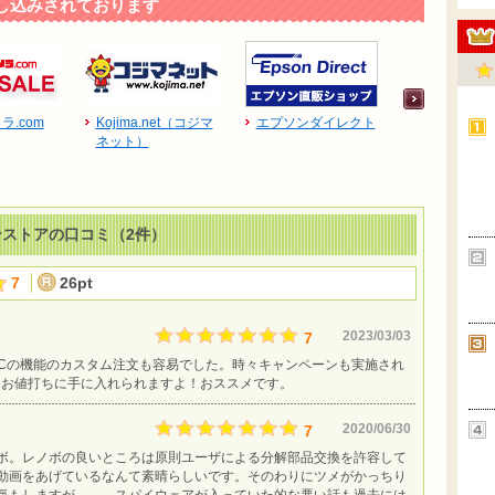
し込みされております
ラ.com
Kojima.net（コジマ
エプソンダイレクト
中古パソコ
ネット）
プ「Qualit
ット）」
インストアの口コミ（2件）
7
26pt
2023/03/03
7
、PCの機能のカスタム注文も容易でした。時々キャンペーンも実施され
もお値打ちに手に入れられますよ！おススメです。
2020/06/30
7
ボ。レノボの良いところは原則ユーザによる分解部品交換を許容して
動画をあげているなんて素晴らしいです。そのわりにツメがかっちり