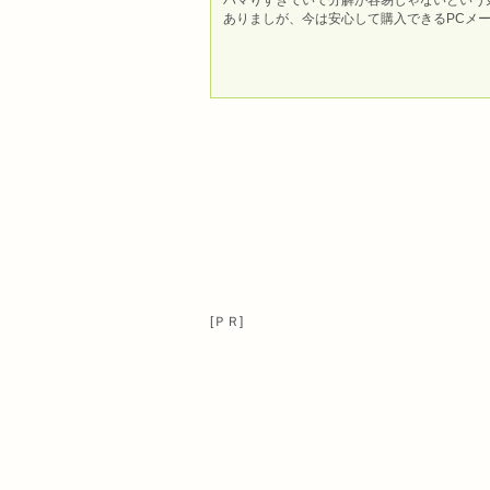
ハマりすぎていて分解が容易じゃないという
ありましが、今は安心して購入できるPCメ
[ＰＲ]