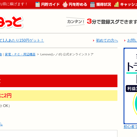
お得に稼げます！
1人あたり150円ゲット！
初めての方へ
お問
物
｜
家電・ＰＣ・周辺機器
>
Lenovo(レノボ) 公式オンラインストア
ア
に2円
トOK）
ら
初心者