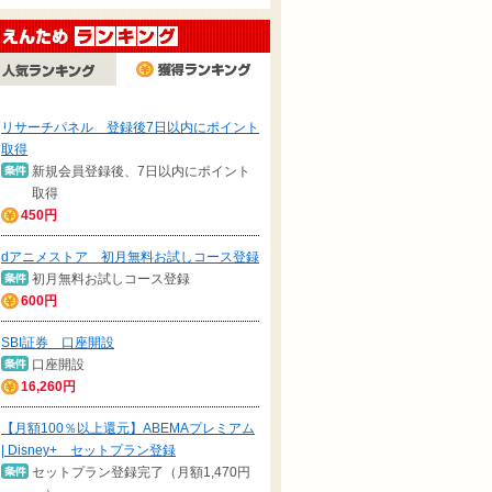
ンショッ
BTOゲーミング
プリペイド携帯
高性能再生パソ
リサーチパネル 登録後7日以内にポイント
（クオリ
PC「OZgaming」
「Lyprimo（リプリ
販売店「PC ne
取得
モ）」新規購入
新規会員登録後、7日以内にポイント
取得
450円
dアニメストア 初月無料お試しコース登録
初月無料お試しコース登録
600円
SBI証券 口座開設
口座開設
16,260円
【月額100％以上還元】ABEMAプレミアム
| Disney+ セットプラン登録
セットプラン登録完了（月額1,470円