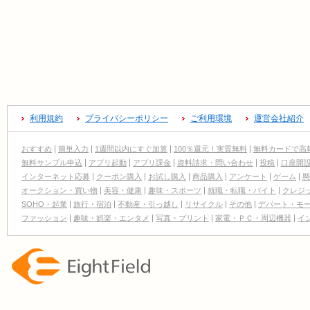
利用規約
プライバシーポリシー
ご利用環境
運営会社紹介
おすすめ
簡単入力
1週間以内にすぐ加算
100％還元！実質無料
無料カードで高
無料サンプル申込
アプリ起動
アプリ課金
資料請求・問い合わせ
投稿
口座開
インターネット応募
クーポン購入
お試し購入
商品購入
アンケート
ゲーム
懸
オークション・買い物
美容・健康
趣味・スポーツ
就職・転職・バイト
クレジ
SOHO・起業
旅行・宿泊
不動産・引っ越し
リサイクル
その他
デパート・モ
ファッション
趣味・娯楽・エンタメ
写真・プリント
家電・ＰＣ・周辺機器
イ