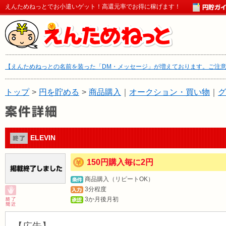
えんためねっとでお小遣いゲット！高還元率でお得に稼げます！
【えんためねっとの名前を装った「DM・メッセージ」が増えております。ご注
トップ
>
円を貯める
>
商品購入
｜
オークション・買い物
｜
グ
ELEVIN
150円購入毎に2円
商品購入（リピートOK）
3分程度
3か月後月初