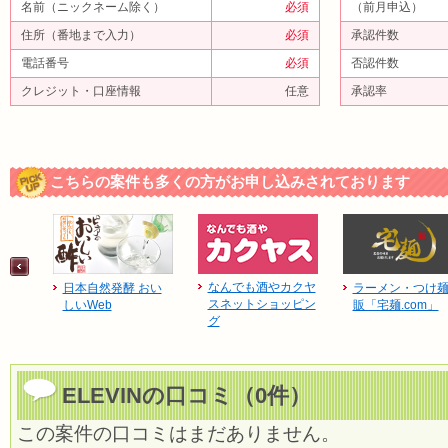
名前（ニックネーム除く）
必須
（前月申込）
住所（番地まで入力）
必須
承認件数
電話番号
必須
否認件数
クレジット・口座情報
任意
承認率
こちらの案件も多くの方がお申し込みされております
なんでも酒やカクヤ
日本自然発酵 おい
ラーメン・つけ
スネットショッピン
しいWeb
販「宅麺.com」
グ
ELEVINの口コミ（0件）
この案件の口コミはまだありません。