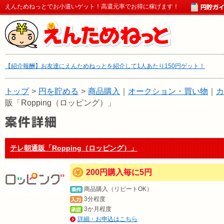
えんためねっとでお小遣いゲット！高還元率でお得に稼げます！
【紹介報酬】お友達にえんためねっとを紹介して1人あたり150円ゲット！
トップ
>
円を貯める
>
商品購入
｜
オークション・買い物
｜
カ
販「Ropping（ロッピング）」
テレ朝通販「Ropping（ロッピング）」
200円購入毎に5円
商品購入（リピートOK）
3分程度
3か月程度
詳細・お申込はこちら