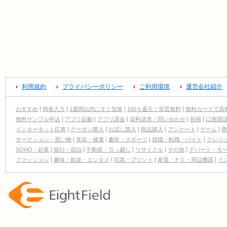
利用規約
プライバシーポリシー
ご利用環境
運営会社紹介
おすすめ
簡単入力
1週間以内にすぐ加算
100％還元！実質無料
無料カードで高
無料サンプル申込
アプリ起動
アプリ課金
資料請求・問い合わせ
投稿
口座開
インターネット応募
クーポン購入
お試し購入
商品購入
アンケート
ゲーム
懸
オークション・買い物
美容・健康
趣味・スポーツ
就職・転職・バイト
クレジ
SOHO・起業
旅行・宿泊
不動産・引っ越し
リサイクル
その他
デパート・モ
ファッション
趣味・娯楽・エンタメ
写真・プリント
家電・ＰＣ・周辺機器
イ