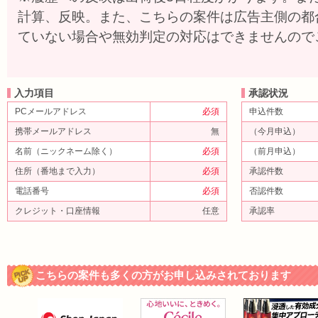
計算、反映。また、こちらの案件は広告主側の都
ていない場合や無効判定の対応はできませんので
入力項目
承認状況
PCメールアドレス
必須
申込件数
携帯メールアドレス
無
（今月申込）
名前（ニックネーム除く）
必須
（前月申込）
住所（番地まで入力）
必須
承認件数
電話番号
必須
否認件数
クレジット・口座情報
任意
承認率
こちらの案件も多くの方がお申し込みされております