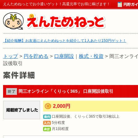
えんためねっとでお小遣いゲット！高還元率でお得に稼げます！
【紹介報酬】お友達にえんためねっとを紹介して1人あたり150円ゲット！
トップ
>
円を貯める
>
口座開設
｜
株式・投資
>
岡三オンライ
設後取引
岡三オンライン「くりっく365」 口座開設後取引
2,000円
口座開設後、くりっく365で取引3枚以上
5分程度
月1回程度