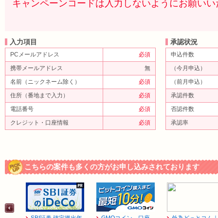
キャンペーンコードは入力しないようにお願いい
入力項目
承認状況
PCメールアドレス
必須
申込件数
携帯メールアドレス
無
（今月申込）
名前（ニックネーム除く）
必須
（前月申込）
住所（番地まで入力）
必須
承認件数
電話番号
必須
否認件数
クレジット・口座情報
必須
承認率
こちらの案件も多くの方がお申し込みされております