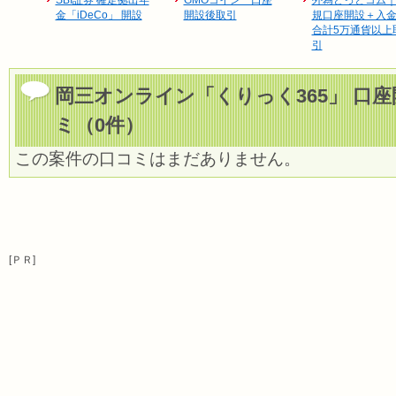
SBI証券 確定拠出年
GMOコイン 口座
外為どっとコム
金「iDeCo」 開設
開設後取引
規口座開設＋入
合計5万通貨以上
引
岡三オンライン「くりっく365」 口
ミ（0件）
この案件の口コミはまだありません。
[ＰＲ]