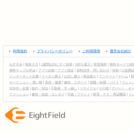
利用規約
プライバシーポリシー
ご利用環境
運営会社紹介
おすすめ
簡単入力
1週間以内にすぐ加算
100％還元！実質無料
無料カードで高
無料サンプル申込
アプリ起動
アプリ課金
資料請求・問い合わせ
投稿
口座開
インターネット応募
クーポン購入
お試し購入
商品購入
アンケート
ゲーム
懸
オークション・買い物
美容・健康
趣味・スポーツ
就職・転職・バイト
クレジ
SOHO・起業
旅行・宿泊
不動産・引っ越し
リサイクル
その他
デパート・モ
ファッション
趣味・娯楽・エンタメ
写真・プリント
家電・ＰＣ・周辺機器
イ