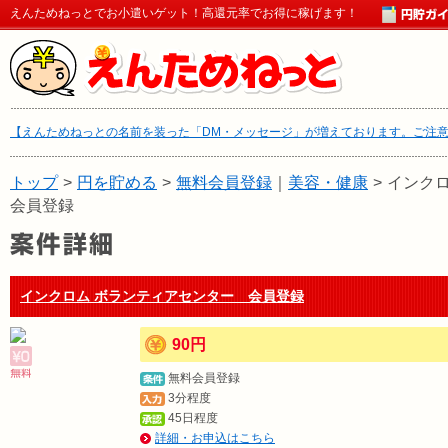
えんためねっとでお小遣いゲット！高還元率でお得に稼げます！
【えんためねっとの名前を装った「DM・メッセージ」が増えております。ご注
トップ
>
円を貯める
>
無料会員登録
｜
美容・健康
>
インク
会員登録
インクロム ボランティアセンター 会員登録
90円
無料会員登録
3分程度
45日程度
詳細・お申込はこちら