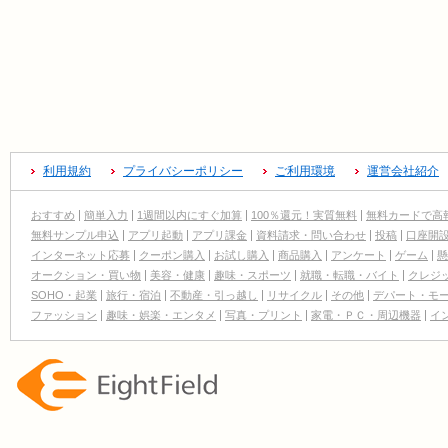
利用規約
プライバシーポリシー
ご利用環境
運営会社紹介
おすすめ
簡単入力
1週間以内にすぐ加算
100％還元！実質無料
無料カードで高
無料サンプル申込
アプリ起動
アプリ課金
資料請求・問い合わせ
投稿
口座開
インターネット応募
クーポン購入
お試し購入
商品購入
アンケート
ゲーム
懸
オークション・買い物
美容・健康
趣味・スポーツ
就職・転職・バイト
クレジ
SOHO・起業
旅行・宿泊
不動産・引っ越し
リサイクル
その他
デパート・モ
ファッション
趣味・娯楽・エンタメ
写真・プリント
家電・ＰＣ・周辺機器
イ