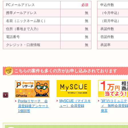
PCメールアドレス
必須
申込件数
携帯メールアドレス
無
（今月申込）
名前（ニックネーム除く）
無
（前月申込）
住所（番地まで入力）
無
承認件数
電話番号
無
否認件数
クレジット・口座情報
無
承認率
こちらの案件も多くの方がお申し込みされております
MySCUE（マイスキ
”絆”のコミュニテ
Pontaリサーチ 会
ュー） 会員登録
ィ 無料会員登
員登録後アンケート
発言
1個回答