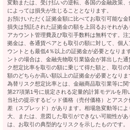
変動または、受け払いの逆転、各国の金融政策、
によっては損失が生じることとなります。
お預けいただく証拠金額に比べてお取引可能な金
損失は預託された証拠金の額を上回るおそれがあ
アカウント管理費及び取引手数料は無料です。注
拠金は、各通貨ペアとも取引の額に対して、個人
ウントとも最低4％以上の証拠金が必要となりま
ントの場合は、金融先物取引業協会が算出した通
ク想定比率を取引の額に乗じて得た額と、取引の
額のどちらか高い額以上の証拠金が必要となりま
為替リスク想定比率とは、金融商品取引業等に関す
第27項第1号に規定される定量的計算モデルを用
当社の提示するビッド価格（売付価格）とアスク
差（スプレッド）があります。相場急変動等によ
大、または、意図した取引ができない可能性があ
は、お取引の典型的なリスクを示したものです。