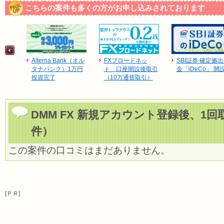
こちらの案件も多くの方がお申し込みされております
Alterna Bank（オル
FXブロードネッ
SBI証券 確定拠
タナバンク）1万円
ト 口座開設後取引
金「iDeCo」 開
投資完了
（10万通貨取引）
DMM FX 新規アカウント登録後、1
件）
この案件の口コミはまだありません。
[ＰＲ]