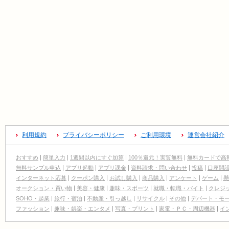
利用規約
プライバシーポリシー
ご利用環境
運営会社紹介
おすすめ
簡単入力
1週間以内にすぐ加算
100％還元！実質無料
無料カードで高
無料サンプル申込
アプリ起動
アプリ課金
資料請求・問い合わせ
投稿
口座開
インターネット応募
クーポン購入
お試し購入
商品購入
アンケート
ゲーム
懸
オークション・買い物
美容・健康
趣味・スポーツ
就職・転職・バイト
クレジ
SOHO・起業
旅行・宿泊
不動産・引っ越し
リサイクル
その他
デパート・モ
ファッション
趣味・娯楽・エンタメ
写真・プリント
家電・ＰＣ・周辺機器
イ