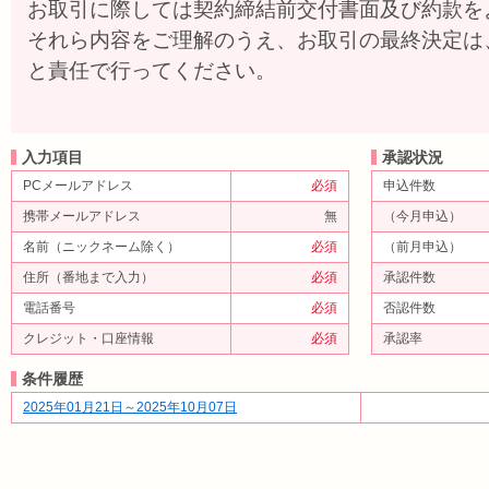
お取引に際しては契約締結前交付書面及び約款を
それら内容をご理解のうえ、お取引の最終決定は
と責任で行ってください。
入力項目
承認状況
PCメールアドレス
必須
申込件数
携帯メールアドレス
無
（今月申込）
名前（ニックネーム除く）
必須
（前月申込）
住所（番地まで入力）
必須
承認件数
電話番号
必須
否認件数
クレジット・口座情報
必須
承認率
条件履歴
2025年01月21日～2025年10月07日