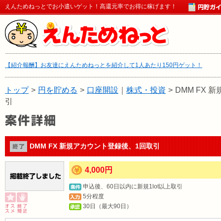
えんためねっとでお小遣いゲット！高還元率でお得に稼げます！
【紹介報酬】お友達にえんためねっとを紹介して1人あたり150円ゲット！
トップ
>
円を貯める
>
口座開設
｜
株式・投資
>
DMM FX
引
DMM FX 新規アカウント登録後、1回取引
4,000円
申込後、60日以内に新規1lot以上取引
5分程度
30日（最大90日）