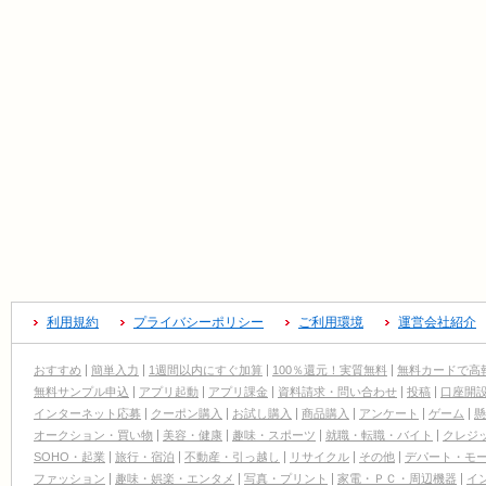
利用規約
プライバシーポリシー
ご利用環境
運営会社紹介
おすすめ
簡単入力
1週間以内にすぐ加算
100％還元！実質無料
無料カードで高
無料サンプル申込
アプリ起動
アプリ課金
資料請求・問い合わせ
投稿
口座開
インターネット応募
クーポン購入
お試し購入
商品購入
アンケート
ゲーム
懸
オークション・買い物
美容・健康
趣味・スポーツ
就職・転職・バイト
クレジ
SOHO・起業
旅行・宿泊
不動産・引っ越し
リサイクル
その他
デパート・モ
ファッション
趣味・娯楽・エンタメ
写真・プリント
家電・ＰＣ・周辺機器
イ