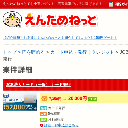
えんためねっとでお小遣いゲット！高還元率でお得に稼げます！
【紹介報酬】お友達にえんためねっとを紹介して1人あたり150円ゲット！
トップ
>
円を貯める
>
カード申込・発行
｜
クレジット
>
JC
発行
JCB法人カード（一般） カード発行
→ 20,000円
7,350円
カード発行
5分程度
月1回程度
詳細・お申込はこちら