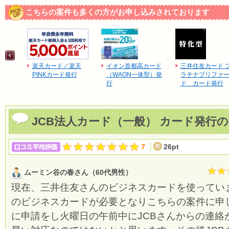
こちらの案件も多くの方がお申し込みされております
楽天カード／楽天
イオン首都高カード
三井住友カード 
PINKカード発行
（WAON一体型）発
ラチナプリファ
行
ド カード発行
JCB法人カード（一般） カード発行
7
26pt
ムーミン谷の春さん（60代男性）
現在、三井住友さんのビジネスカードを使ってい
のビジネスカードが必要となりこちらの案件に申
に申請をし火曜日の午前中にJCBさんからの連絡