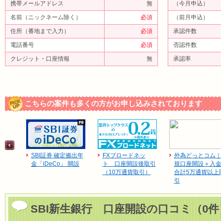
携帯メールアドレス
無
（今月申込）
名前（ニックネーム除く）
必須
（前月申込）
住所（番地まで入力）
必須
承認件数
電話番号
必須
否認件数
クレジット・口座情報
無
承認率
こちらの案件も多くの方がお申し込みされております
SBI証券 確定拠出年
FXブロードネッ
外為どっとコム
金「iDeCo」 開設
ト 口座開設後取引
規口座開設＋入
（10万通貨取引）
合計5万通貨以上
引
SBI新生銀行 口座開設の口コミ（0件