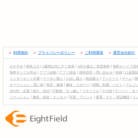
利用規約
プライバシーポリシー
ご利用環境
運営会社紹介
おすすめ
簡単入力
1週間以内にすぐ加算
100％還元！実質無料
無料カードで高
無料サンプル申込
アプリ起動
アプリ課金
資料請求・問い合わせ
投稿
口座開
インターネット応募
クーポン購入
お試し購入
商品購入
アンケート
ゲーム
懸
オークション・買い物
美容・健康
趣味・スポーツ
就職・転職・バイト
クレジ
SOHO・起業
旅行・宿泊
不動産・引っ越し
リサイクル
その他
デパート・モ
ファッション
趣味・娯楽・エンタメ
写真・プリント
家電・ＰＣ・周辺機器
イ