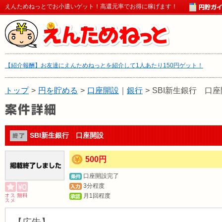
えんためねっとでお小遣いゲット！高還元率でお得に稼げます！
【紹介報酬】お友達にえんためねっとを紹介して1人あたり150円ゲット！
トップ
>
円を貯める
>
口座開設
｜
銀行
>
SBI新生銀行 口
SBI新生銀行 口座開設
500円
口座開設完了
3分程度
月1回程度