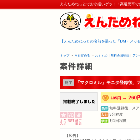
えんためねっとでお小遣いゲット！高還元率で
【えんためねっとの名前を装った「DM・メッ
トップ
>
円を貯める
>
おすすめ
｜
無料会員登録
｜
アン
「マクロミル」モニタ登録後、
→ 260
185円
無料登録後、メア
3分程度
月1回程度
【広告】