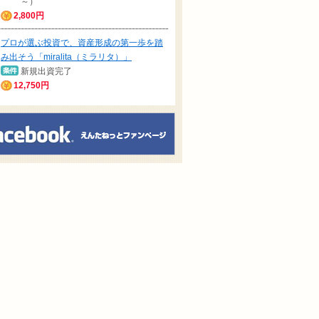
～）
2,800円
プロが選ぶ投資で、資産形成の第一歩を踏
み出そう「miralita（ミラリタ）」
新規出資完了
12,750円