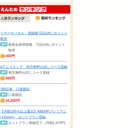
リサーチパネル 登録後7日以内にポイント
取得
新規会員登録後、7日以内にポイント
取得
450円
dアニメストア 初月無料お試しコース登録
初月無料お試しコース登録
600円
SBI証券 口座開設
口座開設
16,260円
【月額100％以上還元】ABEMAプレミアム
| Disney+ セットプラン登録
セットプラン登録完了（月額1,470円