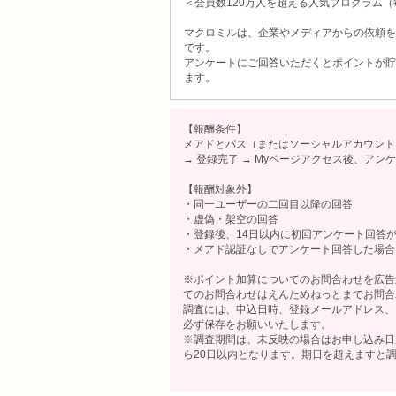
＜会員数120万人を超える人気プログラム（
マクロミルは、企業やメディアからの依頼を
です。
アンケートにご回答いただくとポイントが貯
ます。
【報酬条件】
メアドとパス（またはソーシャルアカウント）
→ 登録完了 → Myページアクセス後、ア
【報酬対象外】
・同一ユーザーの二回目以降の回答
・虚偽・架空の回答
・登録後、14日以内に初回アンケート回答
・メアド認証なしでアンケート回答した場合
※ポイント加算についてのお問合わせを広告
てのお問合わせはえんためねっとまでお問合
調査には、申込日時、登録メールアドレス、
必ず保存をお願いいたします。
※調査期間は、未反映の場合はお申し込み日
ら20日以内となります。期日を超えますと