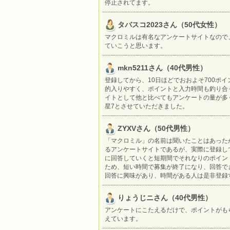
停止されてます。
タバスコ2023さん（50代女性）
マクロミルは有名なアンケートサイトなので
ていこうと思います。
mkn5211さん（40代男性）
登録してから、10日ほどでおおよそ700ポ
的入りやすく、ポイントと入力時間も釣り合
イトとして他と比べてもアンケートの量が多
星7とさせていただきました。
ZYXVさん（50代男性）
「マクロミル」の名前は聞いたことはあった
るアンケートサイトであるが、実際に登録し
に回答していくと短期間でそれなりのポイン
ため、短い時間で募集が終了になり、回答で
回答に興味があり、時間がある人は是非登録
りょうじニさん（40代男性）
アンケートにこたえるだけで、ポイントがも
えています。