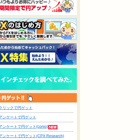
クリックで円ゲット
アンケートで円ゲット
ア 初
サイバーパネル
dマガジン 無料お
暑中見舞い・残
しコース
（CyberPanel） 登
試し登録
舞い「テンプレ
アンケートで円ゲット(conio)
録後アンケート回答
BANK」 会員
（15～39歳）
アンケートで円ゲット(CPX Research)