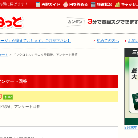
お得に稼げます！
セージ」が増えております。ご注意下さい】
初めての方へ
お問
ケート
>
「マクロミル」モニタ登録後、アンケート回答
アンケート回答
円
ド認証、アンケート回答
8月末