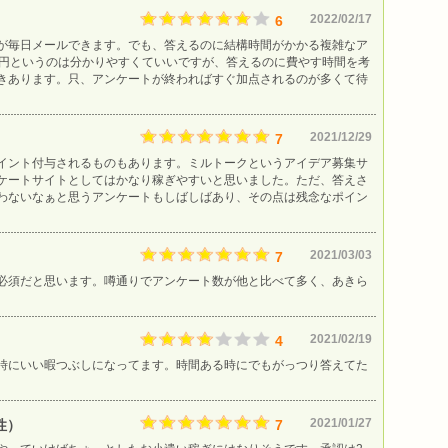
2022/02/17
6
が毎日メールできます。でも、答えるのに結構時間がかかる複雑なア
1円というのは分かりやすくていいですが、答えるのに費やす時間を考
きあります。只、アンケートが終わればすぐ加点されるのが多くて待
2021/12/29
7
イント付与されるものもあります。ミルトークというアイデア募集サ
ケートサイトとしてはかなり稼ぎやすいと思いました。ただ、答えさ
わないなぁと思うアンケートもしばしばあり、その点は残念なポイン
2021/03/03
7
必須だと思います。噂通りでアンケート数が他と比べて多く、あきら
。
2021/02/19
4
時にいい暇つぶしになってます。時間ある時にでもがっつり答えてた
2021/01/27
性）
7