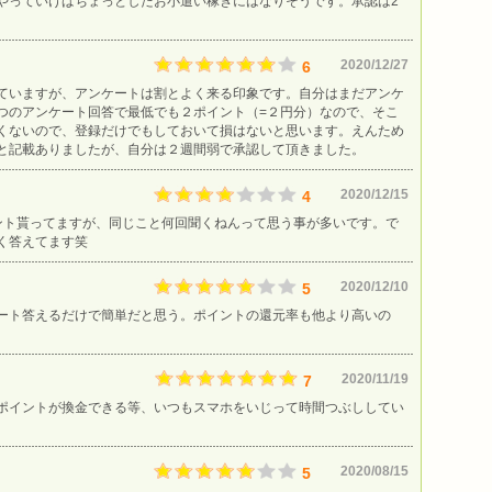
やっていけばちょっとしたお小遣い稼ぎにはなりそうです。承認は2
2020/12/27
6
ていますが、アンケートは割とよく来る印象です。自分はまだアンケ
つのアンケート回答で最低でも２ポイント（=２円分）なので、そこ
くないので、登録だけでもしておいて損はないと思います。えんため
と記載ありましたが、自分は２週間弱で承認して頂きました。
2020/12/15
4
ント貰ってますが、同じこと何回聞くねんって思う事が多いです。で
く答えてます笑
2020/12/10
5
ート答えるだけで簡単だと思う。ポイントの還元率も他より高いの
2020/11/19
7
ポイントが換金できる等、いつもスマホをいじって時間つぶししてい
2020/08/15
5