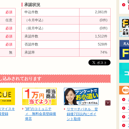
承認状況
必須
申込件数
2,061件
任意
（今月申込）
(0件)
必須
（前月申込）
(0件)
必須
承認件数
1,512件
必須
否認件数
528件
無
承認率
74%
し込みされております
E（マイスキ
”絆”のコミュニテ
dアニメスト
リサーチパネル 登
員登録
ィ 無料会員登録後
月無料お試
録後7日以内にポイ
発言
登録
ント取得