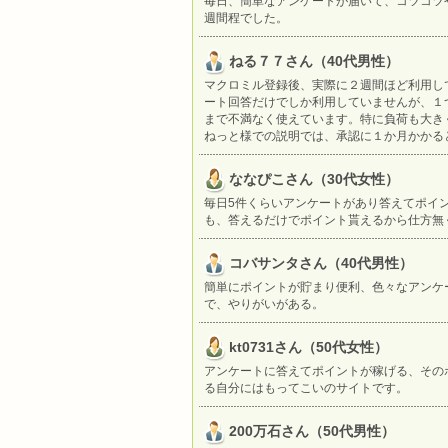
毎日、簡単なアンケートが届いて、コツコツ
週間程でした。
ねる７７さん（40代男性）
マクロミル登録後、実際に２週間ほど利用し
ート回答だけでしか利用していませんが、１
まで不満なく使えています。特に負荷も大き
ねっと様での説明では、承認に１か月かかる
ななぴこさん（30代女性）
毎日5件くらいアンケートがあり答えてポイ
も、答えるだけでポイント貰えるから仕方無
コバサンタさん（40代男性）
簡単にポイントが貯まり便利、色々なアンケ
で、やりがいがある。
kt0731さん（50代女性）
アンケートに答えてポイントが稼げる、その
る自分にはもってこいのサイトです。
200万石さん（50代男性）