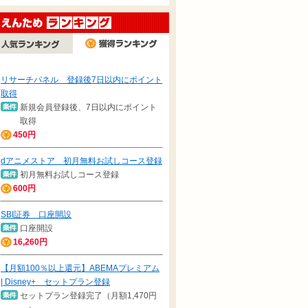
リサーチパネル 登録後7日以内にポイント
取得
新規会員登録後、7日以内にポイント
取得
450円
dアニメストア 初月無料お試しコース登録
初月無料お試しコース登録
600円
SBI証券 口座開設
口座開設
16,260円
【月額100％以上還元】ABEMAプレミアム
| Disney+ セットプラン登録
セットプラン登録完了（月額1,470円