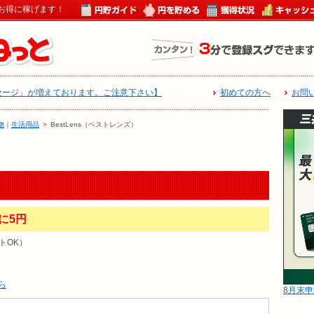
お得に稼げます！
セージ」が増えております。ご注意下さい】
初めての方へ
お問
物
｜
生活用品
>
BestLens（ベストレンズ）
に5円
トOK）
ら
8月末