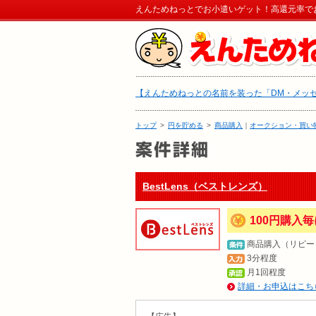
えんためねっとでお小遣いゲット！高還元率で
【えんためねっとの名前を装った「DM・メッ
トップ
>
円を貯める
>
商品購入
｜
オークション・買い
BestLens（ベストレンズ）
100円購入毎
商品購入（リピー
3分程度
月1回程度
詳細・お申込はこち