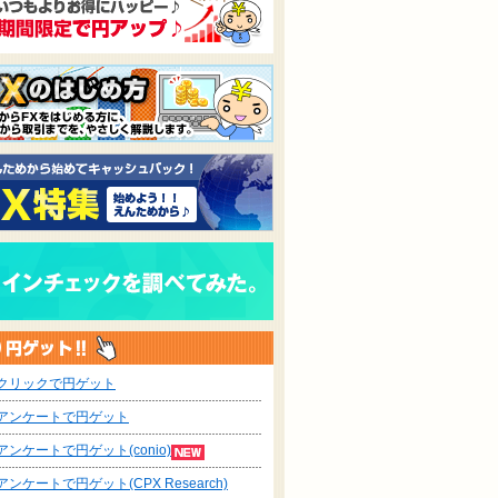
ふとん工場 サ
「天海の
高級フライパン
使い捨てコンタクト
本セッ
「ruhru(ルール)」
レンズ通販
入
「Qieto（キエ
ト）」
クリックで円ゲット
アンケートで円ゲット
アンケートで円ゲット(conio)
アンケートで円ゲット(CPX Research)