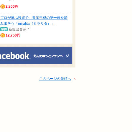
～）
2,800円
プロが選ぶ投資で、資産形成の第一歩を踏
み出そう「miralita（ミラリタ）」
新規出資完了
12,750円
このページの先頭へ