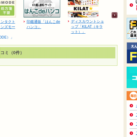
ディスカウントショ
コンタクト
印鑑通販「はんこde
海洋深層水
ップ「KILAT（キラ
レンズモー
ハンコ」
水 お試し3
ット）」
ト」 初回購
ODE）」
口コミ（0件）