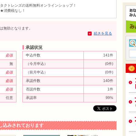
タクトレンズの送料無料オンラインショップ！
★消費税なし！
は無効となります。
続きを見る
承認状況
必須
申込件数
141件
無
（今月申込）
(0件)
必須
（前月申込）
(0件)
必須
承認件数
140件
必須
否認件数
1件
任意
承認率
99%
し込みされております