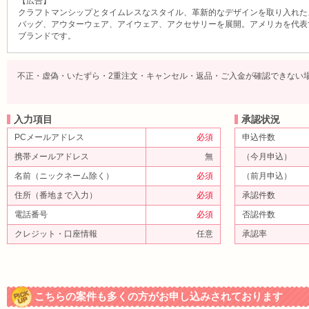
【広告】
クラフトマンシップとタイムレスなスタイル、革新的なデザインを取り入れた
バッグ、アウターウェア、アイウェア、アクセサリーを展開。アメリカを代表
ブランドです。
不正・虚偽・いたずら・2重注文・キャンセル・返品・ご入金が確認できない
入力項目
承認状況
PCメールアドレス
必須
申込件数
携帯メールアドレス
無
（今月申込）
名前（ニックネーム除く）
必須
（前月申込）
住所（番地まで入力）
必須
承認件数
電話番号
必須
否認件数
クレジット・口座情報
任意
承認率
こちらの案件も多くの方がお申し込みされております