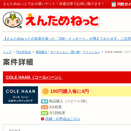
えんためねっとでお小遣いゲット！高還元率でお得に稼げます！
【えんためねっとの名前を装った「DM・メッセージ」が増えております。ご注
トップ
>
円を貯める
>
商品購入
｜
オークション・買い物
｜
ファッション
>
COLE HAAN（コ
COLE HAAN（コールハーン）
100円購入毎に4円
商品購入（リピートOK）
3分程度
月1回程度
詳細・お申込はこちら