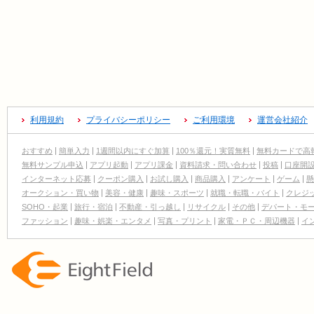
利用規約
プライバシーポリシー
ご利用環境
運営会社紹介
おすすめ
簡単入力
1週間以内にすぐ加算
100％還元！実質無料
無料カードで高
無料サンプル申込
アプリ起動
アプリ課金
資料請求・問い合わせ
投稿
口座開
インターネット応募
クーポン購入
お試し購入
商品購入
アンケート
ゲーム
懸
オークション・買い物
美容・健康
趣味・スポーツ
就職・転職・バイト
クレジ
SOHO・起業
旅行・宿泊
不動産・引っ越し
リサイクル
その他
デパート・モ
ファッション
趣味・娯楽・エンタメ
写真・プリント
家電・ＰＣ・周辺機器
イ