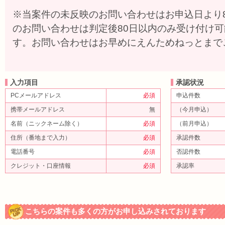
※当案件の未反映のお問い合わせはお申込日より
のお問い合わせは判定後80日以内のみ受け付け
す。お問い合わせはお早めにえんためねっとまで
入力項目
承認状況
PCメールアドレス
必須
申込件数
携帯メールアドレス
無
（今月申込）
名前（ニックネーム除く）
必須
（前月申込）
住所（番地まで入力）
必須
承認件数
電話番号
必須
否認件数
クレジット・口座情報
必須
承認率
こちらの案件も多くの方がお申し込みされております