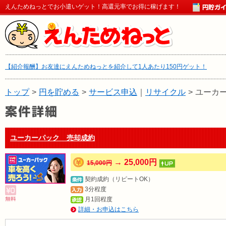
えんためねっとでお小遣いゲット！高還元率でお得に稼げます！
【紹介報酬】お友達にえんためねっとを紹介して1人あたり150円ゲット！
トップ
>
円を貯める
>
サービス申込
｜
リサイクル
>
ユーカ
ユーカーパック 売却成約
→ 25,000円
15,000円
契約成約（リピートOK）
3分程度
月1回程度
詳細・お申込はこちら