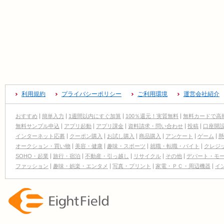
利用規約
プライバシーポリシー
ご利用環境
運営会社紹介
おすすめ
簡単入力
1週間以内にすぐ加算
100％還元！実質無料
無料カードで高
無料サンプル申込
アプリ起動
アプリ課金
資料請求・問い合わせ
投稿
口座開
インターネット応募
クーポン購入
お試し購入
商品購入
アンケート
ゲーム
懸
オークション・買い物
美容・健康
趣味・スポーツ
就職・転職・バイト
クレジ
SOHO・起業
旅行・宿泊
不動産・引っ越し
リサイクル
その他
デパート・モ
ファッション
趣味・娯楽・エンタメ
写真・プリント
家電・ＰＣ・周辺機器
イ