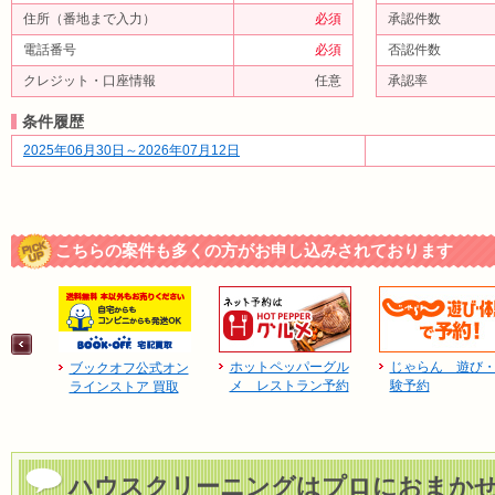
住所（番地まで入力）
必須
承認件数
電話番号
必須
否認件数
クレジット・口座情報
任意
承認率
条件履歴
2025年06月30日～2026年07月12日
こちらの案件も多くの方がお申し込みされております
ホットペッパーグル
じゃらん 遊び
ブックオフ公式オン
メ レストラン予約
験予約
ラインストア 買取
ハウスクリーニングはプロにおまか