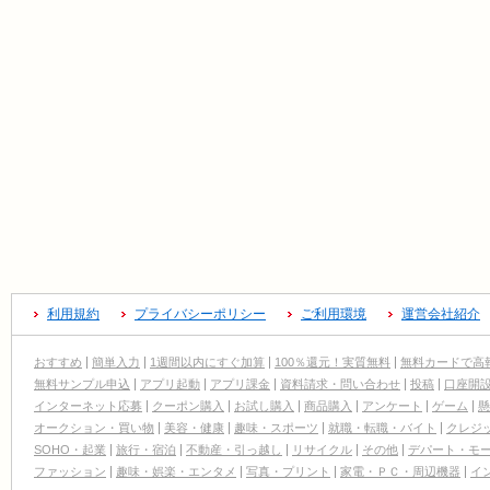
利用規約
プライバシーポリシー
ご利用環境
運営会社紹介
おすすめ
簡単入力
1週間以内にすぐ加算
100％還元！実質無料
無料カードで高
無料サンプル申込
アプリ起動
アプリ課金
資料請求・問い合わせ
投稿
口座開
インターネット応募
クーポン購入
お試し購入
商品購入
アンケート
ゲーム
懸
オークション・買い物
美容・健康
趣味・スポーツ
就職・転職・バイト
クレジ
SOHO・起業
旅行・宿泊
不動産・引っ越し
リサイクル
その他
デパート・モ
ファッション
趣味・娯楽・エンタメ
写真・プリント
家電・ＰＣ・周辺機器
イ