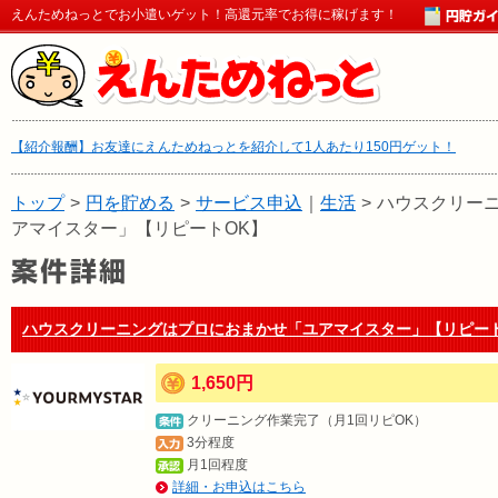
えんためねっとでお小遣いゲット！高還元率でお得に稼げます！
【紹介報酬】お友達にえんためねっとを紹介して1人あたり150円ゲット！
トップ
>
円を貯める
>
サービス申込
｜
生活
>
ハウスクリー
アマイスター」【リピートOK】
ハウスクリーニングはプロにおまかせ「ユアマイスター」【リピート
1,650円
クリーニング作業完了（月1回リピOK）
3分程度
月1回程度
詳細・お申込はこちら