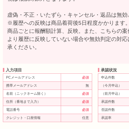
虚偽・不正・いたずら・キャンセル・返品は無効
※履歴への反映は商品着荷後5日程度かかります
商品ごとに報酬額計算、反映。また、こちらの案
より履歴に反映していない場合や無効判定の対応
承ください。
入力項目
承認状況
PCメールアドレス
必須
申込件数
携帯メールアドレス
無
（今月申込）
名前（ニックネーム除く）
必須
（前月申込）
住所（番地まで入力）
必須
承認件数
電話番号
必須
否認件数
クレジット・口座情報
任意
承認率