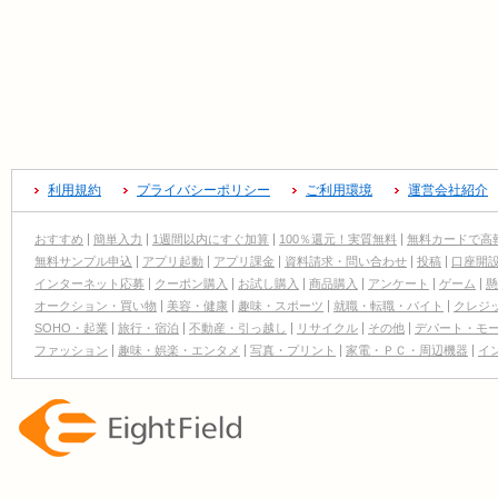
利用規約
プライバシーポリシー
ご利用環境
運営会社紹介
おすすめ
簡単入力
1週間以内にすぐ加算
100％還元！実質無料
無料カードで高
無料サンプル申込
アプリ起動
アプリ課金
資料請求・問い合わせ
投稿
口座開
インターネット応募
クーポン購入
お試し購入
商品購入
アンケート
ゲーム
懸
オークション・買い物
美容・健康
趣味・スポーツ
就職・転職・バイト
クレジ
SOHO・起業
旅行・宿泊
不動産・引っ越し
リサイクル
その他
デパート・モ
ファッション
趣味・娯楽・エンタメ
写真・プリント
家電・ＰＣ・周辺機器
イ