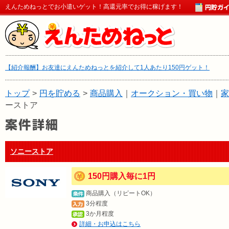
えんためねっとでお小遣いゲット！高還元率でお得に稼げます！
【紹介報酬】お友達にえんためねっとを紹介して1人あたり150円ゲット！
トップ
>
円を貯める
>
商品購入
｜
オークション・買い物
｜
家
ーストア
ソニーストア
150円購入毎に1円
商品購入（リピートOK）
3分程度
3か月程度
詳細・お申込はこちら