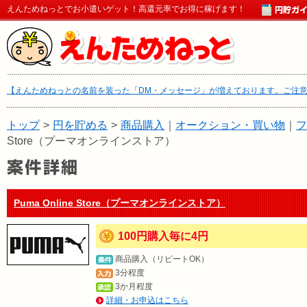
えんためねっとでお小遣いゲット！高還元率でお得に稼げます！
【えんためねっとの名前を装った「DM・メッセージ」が増えております。ご注
トップ
>
円を貯める
>
商品購入
｜
オークション・買い物
｜
フ
Store（プーマオンラインストア）
Puma Online Store（プーマオンラインストア）
100円購入毎に4円
商品購入（リピートOK）
3分程度
3か月程度
詳細・お申込はこちら