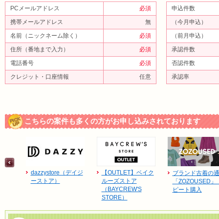
PCメールアドレス
必須
申込件数
携帯メールアドレス
無
（今月申込）
名前（ニックネーム除く）
必須
（前月申込）
住所（番地まで入力）
必須
承認件数
電話番号
必須
否認件数
クレジット・口座情報
任意
承認率
こちらの案件も多くの方がお申し込みされております
dazzystore（デイジ
【OUTLET】ベイク
ブランド古着の
ーストア）
ルーズストア
「ZOZOUSED」
（BAYCREW'S
ピート購入
STORE）