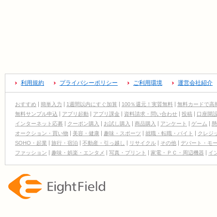
利用規約
プライバシーポリシー
ご利用環境
運営会社紹介
おすすめ
簡単入力
1週間以内にすぐ加算
100％還元！実質無料
無料カードで高
無料サンプル申込
アプリ起動
アプリ課金
資料請求・問い合わせ
投稿
口座開
インターネット応募
クーポン購入
お試し購入
商品購入
アンケート
ゲーム
懸
オークション・買い物
美容・健康
趣味・スポーツ
就職・転職・バイト
クレジ
SOHO・起業
旅行・宿泊
不動産・引っ越し
リサイクル
その他
デパート・モ
ファッション
趣味・娯楽・エンタメ
写真・プリント
家電・ＰＣ・周辺機器
イ