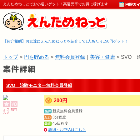
えんためねっとでお小遣いゲット！高還元率でお得に稼げます！
【紹介報酬】お友達にえんためねっとを紹介して1人あたり150円ゲット！
トップ
>
円を貯める
>
無料会員登録
｜
美容・健康
>
SVO 
SVO 治験モニター無料会員登録
200円
新規無料会員登録
3分程度
45日程度
詳細・お申込はこちら