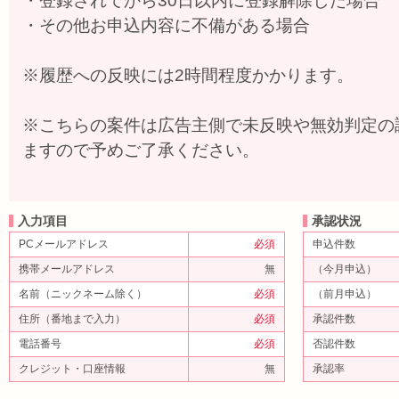
・登録されてから30日以内に登録解除した場合
・その他お申込内容に不備がある場合
※履歴への反映には2時間程度かかります。
※こちらの案件は広告主側で未反映や無効判定の
ますので予めご了承ください。
入力項目
承認状況
PCメールアドレス
必須
申込件数
携帯メールアドレス
無
（今月申込）
名前（ニックネーム除く）
必須
（前月申込）
住所（番地まで入力）
必須
承認件数
電話番号
必須
否認件数
クレジット・口座情報
無
承認率