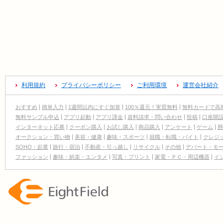
利用規約
プライバシーポリシー
ご利用環境
運営会社紹介
おすすめ
簡単入力
1週間以内にすぐ加算
100％還元！実質無料
無料カードで高
無料サンプル申込
アプリ起動
アプリ課金
資料請求・問い合わせ
投稿
口座開
インターネット応募
クーポン購入
お試し購入
商品購入
アンケート
ゲーム
懸
オークション・買い物
美容・健康
趣味・スポーツ
就職・転職・バイト
クレジ
SOHO・起業
旅行・宿泊
不動産・引っ越し
リサイクル
その他
デパート・モ
ファッション
趣味・娯楽・エンタメ
写真・プリント
家電・ＰＣ・周辺機器
イ