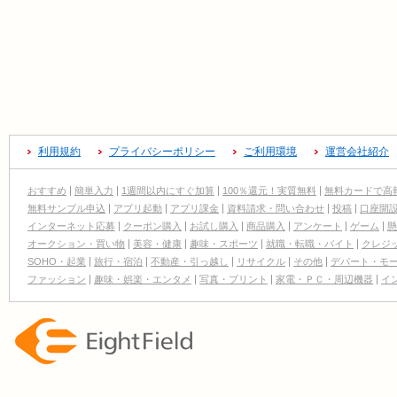
利用規約
プライバシーポリシー
ご利用環境
運営会社紹介
おすすめ
簡単入力
1週間以内にすぐ加算
100％還元！実質無料
無料カードで高
無料サンプル申込
アプリ起動
アプリ課金
資料請求・問い合わせ
投稿
口座開
インターネット応募
クーポン購入
お試し購入
商品購入
アンケート
ゲーム
懸
オークション・買い物
美容・健康
趣味・スポーツ
就職・転職・バイト
クレジ
SOHO・起業
旅行・宿泊
不動産・引っ越し
リサイクル
その他
デパート・モ
ファッション
趣味・娯楽・エンタメ
写真・プリント
家電・ＰＣ・周辺機器
イ