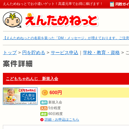
えんためねっとでお小遣いゲット！高還元率でお得に稼げます！
【えんためねっとの名前を装った「DM・メッセージ」が増えております。ご注
トップ
>
円を貯める
>
サービス申込
｜
学校・教育・資格
>
こどもちゃれんじ 新規入会
600円
新規入会
5分程度
60日程度
詳細・お申込はこちら