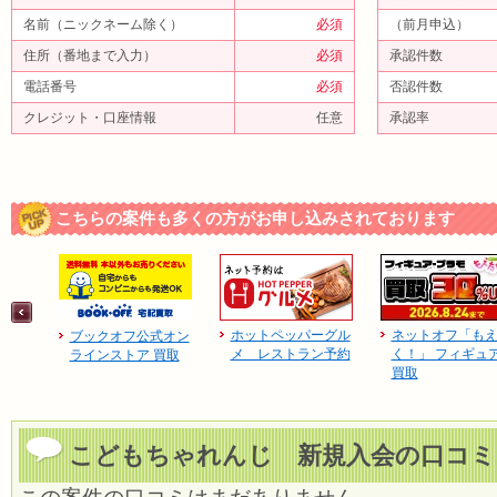
名前（ニックネーム除く）
必須
（前月申込）
住所（番地まで入力）
必須
承認件数
電話番号
必須
否認件数
クレジット・口座情報
任意
承認率
こちらの案件も多くの方がお申し込みされております
ホットペッパーグル
ネットオフ「も
ブックオフ公式オン
メ レストラン予約
く！」 フィギュ
ラインストア 買取
買取
こどもちゃれんじ 新規入会の口コミ