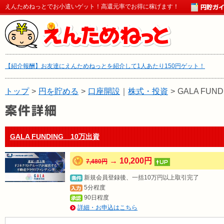
えんためねっとでお小遣いゲット！高還元率でお得に稼げます！
【紹介報酬】お友達にえんためねっとを紹介して1人あたり150円ゲット！
トップ
>
円を貯める
>
口座開設
｜
株式・投資
>
GALA FUN
GALA FUNDING 10万出資
→ 10,200円
7,480円
新規会員登録後、一括10万円以上取引完了
5分程度
90日程度
詳細・お申込はこちら