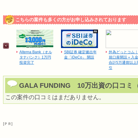
こちらの案件も多くの方がお申し込みされております
Alterna Bank（オル
SBI証券 確定拠出年
外為どっとコム
タナバンク）1万円
金「iDeCo」 開設
規口座開設＋入
投資完了
合計5万通貨以上
引
GALA FUNDING 10万出資の口コミ
この案件の口コミはまだありません。
[ＰＲ]