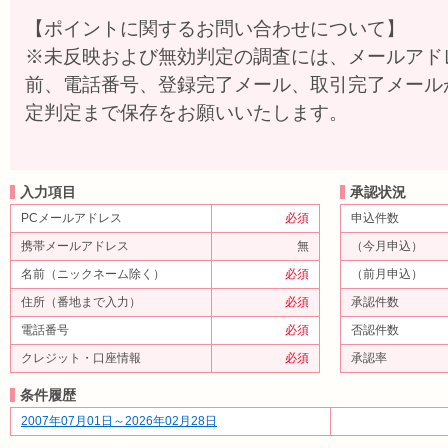
【ポイントに関するお問い合わせについて】
※未反映および無効判定の調査には、メールアド
前、電話番号、登録完了メール、取引完了メール
定判定まで保存をお願いいたします。
入力項目
承認状況
PCメールアドレス
必須
申込件数
携帯メールアドレス
無
（今月申込）
名前（ニックネーム除く）
必須
（前月申込）
住所（番地まで入力）
必須
承認件数
電話番号
必須
否認件数
クレジット・口座情報
必須
承認率
条件履歴
2007年07月01日～2026年02月28日