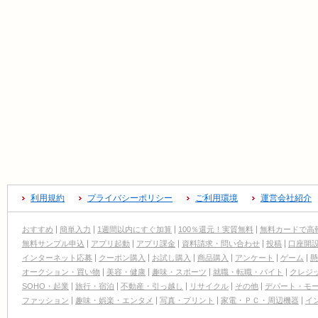
利用規約
プライバシーポリシー
ご利用環境
運営会社紹介
おすすめ
簡単入力
1週間以内にすぐ加算
100％還元！実質無料
無料カードで高
無料サンプル申込
アプリ起動
アプリ課金
資料請求・問い合わせ
投稿
口座開
インターネット応募
クーポン購入
お試し購入
商品購入
アンケート
ゲーム
懸
オークション・買い物
美容・健康
趣味・スポーツ
就職・転職・バイト
クレジ
SOHO・起業
旅行・宿泊
不動産・引っ越し
リサイクル
その他
デパート・モ
ファッション
趣味・娯楽・エンタメ
写真・プリント
家電・ＰＣ・周辺機器
イ