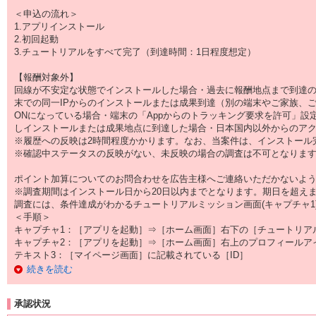
＜申込の流れ＞
1.アプリインストール
2.初回起動
3.チュートリアルをすべて完了（到達時間：1日程度想定）
【報酬対象外】
回線が不安定な状態でインストールした場合・過去に報酬地点まで到達の
末での同一IPからのインストールまたは成果到達（別の端末やご家族、
ONになっている場合・端末の「Appからのトラッキング要求を許可」設定
しインストールまたは成果地点に到達した場合・日本国内以外からのアク
※履歴への反映は2時間程度かかります。なお、当案件は、インストール完
※確認中ステータスの反映がない、未反映の場合の調査は不可となりま
ポイント加算についてのお問合わせを広告主様へご連絡いただかないよ
※調査期間はインストール日から20日以内までとなります。期日を超え
調査には、条件達成がわかるチュートリアルミッション画面(キャプチャ1)と
＜手順＞
キャプチャ1：［アプリを起動］⇒［ホーム画面］右下の［チュートリア
キャプチャ2：［アプリを起動］⇒［ホーム画面］右上のプロフィールア
テキスト3：［マイページ画面］に記載されている［ID］
続きを読む
承認状況