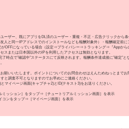
ユーザー、既にアプリをDL済のユーザー・重複・不正・広告クリックから
ご友人と同一IPアドレスでのインストールなども報酬対象外）・報酬確定前
がOFFになっている場合（設定⇒プライバシー⇒トラッキング⇒『Appから
セスまたは日本国以外のIPを利用したアクセスは無効となります。
了時点で”確認中”ステータスにて反映されます。報酬条件達成後に”確定”と
す。
うお願いいたします。ポイントについてのお問合わせはえんためねっとまでお
ますと調査不可となりますのでお早めにご連絡ください。
マイページ画面(キャプチャ2)とID(テキスト3)をお送りください。
ルミッション］をタップ⇒［チュートリアルミッション画面］を表示
イコンをタップ⇒［マイページ画面］を表示