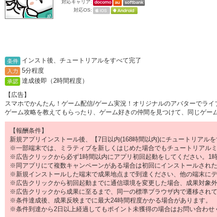
対応キャリア:
対応OS:
インスト後、チュートリアルをすべて完了
5分程度
達成後即（2時間程度）
【広告】
スマホでかんたん！ゲーム配信/ゲーム実況！オリジナルのアバターでライ
ゲーム攻略を教えてもらったり、ゲーム好きの仲間を見つけて、同じゲームが
【報酬条件】
新規アプリインストール後、【7日以内(168時間以内)にチュートリアル
※一部端末では、ミラティブを新しくはじめた場合でもチュートリアル
※広告クリックから必ず1時間以内にアプリ初回起動をしてください。1
※同アプリにて複数キャンペーンがある場合は初回にインストールされた
※新規インストールした端末で成果地点まで到達ください、他の端末に
※広告クリックから初回起動までに通信環境を変更した場合、成果対象
※広告クリックから成果に至るまで、同一の標準ブラウザ内で遷移され
※条件達成後、成果反映までに最大24時間程度かかる場合があります。
※条件到達から2日以上経過してもポイント未獲得の場合はお問い合わせ