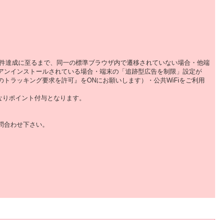
条件達成に至るまで、同一の標準ブラウザ内で遷移されていない場合・他端
にアンインストールされている場合・端末の「追跡型広告を制限」設定が
のトラッキング要求を許可』をONにお願いします）・公共WiFiをご利用
なりポイント付与となります。
問合わせ下さい。