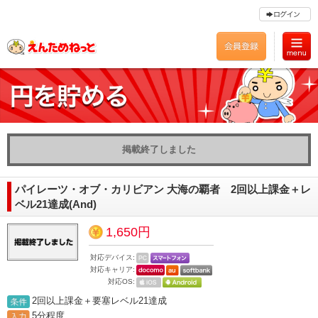
掲載終了しました
パイレーツ・オブ・カリビアン 大海の覇者 2回以上課金＋レ
ベル21達成(And)
1,650円
対応デバイス:
対応キャリア:
対応OS:
2回以上課金＋要塞レベル21達成
5分程度