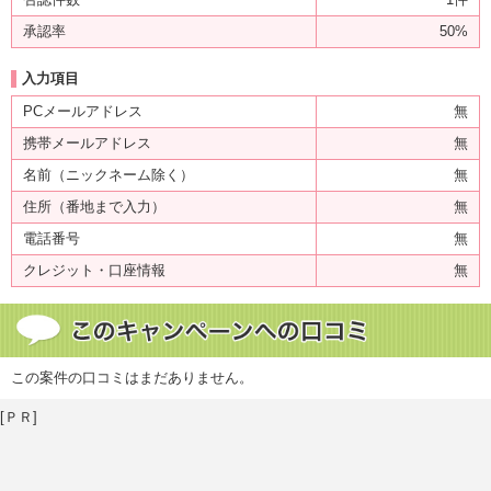
承認率
50%
入力項目
PCメールアドレス
無
携帯メールアドレス
無
名前（ニックネーム除く）
無
住所（番地まで入力）
無
電話番号
無
クレジット・口座情報
無
この案件の口コミはまだありません。
[ＰＲ]