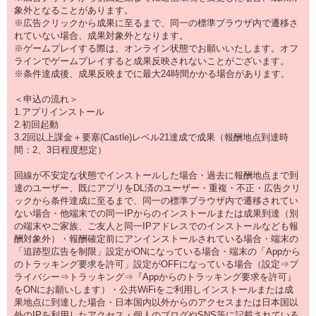
象外となることがあります。
※広告クリックから成果に至るまで、同一の標準ブラウザ内で遷移さ
れていない場合、成果対象外となります。
※ゲームプレイする際は、オンライン状態でお願いいたします。オフ
ラインでゲームプレイすると成果反映されないことがございます。
※条件達成後、成果反映までに最大24時間かかる場合があります。
＜申込の流れ＞
1.アプリインストール
2.初回起動
3.2回以上課金＋要塞(Castle)レベル21達成で成果（報酬地点到達時
間：2、3日程度想定）
回線が不安定な状態でインストールした場合・過去に報酬地点まで到
達のユーザー、既にアプリをDL済のユーザー・重複・不正・広告クリ
ックから条件達成に至るまで、同一の標準ブラウザ内で遷移されてい
ない場合・他端末での同一IPからのインストールまたは成果到達（別
の端末やご家族、ご友人と同一IPアドレスでのインストールなども報
酬対象外）・報酬確定前にアンインストールされている場合・端末の
「追跡型広告を制限」設定がONになっている場合・端末の「Appから
のトラッキング要求を許可」設定がOFFになっている場合（設定⇒プ
ライバシー⇒トラッキング⇒『Appからのトラッキング要求を許可』
をONにお願いします）・公共WiFiをご利用しインストールまたは成
果地点に到達した場合・日本国内以外からのアクセスまたは日本国以
外のIPを利用したアクセス・個人のブログやSNS等に記載されている