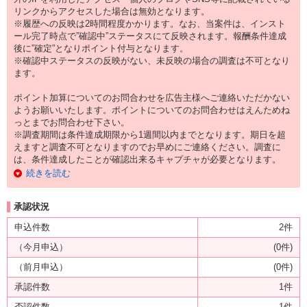
リンクからアクセスした場合は無効となります。
※履歴への反映は2時間程度かかります。なお、当案件は、インスト
ール完了時点で”確認中”ステータスにて反映されます。報酬条件達成
後に”確定”となりポイント付与となります。
※確認中ステータスの反映がない、未反映の場合の調査は不可となり
ます。
ポイント加算についてのお問合わせを広告主様へご連絡いただかない
ようお願いいたします。ポイントについてのお問合わせはえんためね
っとまでお問合わせ下さい。
※調査期間は条件達成期限から1週間以内までとなります。期日を超
えますと調査不可となりますのでお早めにご連絡ください。調査に
は、条件達成したことが確認出来るキャプチャが必要となります。
続きを読む
承認状況
申込件数
2件
（今月申込）
(0件)
（前月申込）
(0件)
承認件数
1件
否認件数
1件