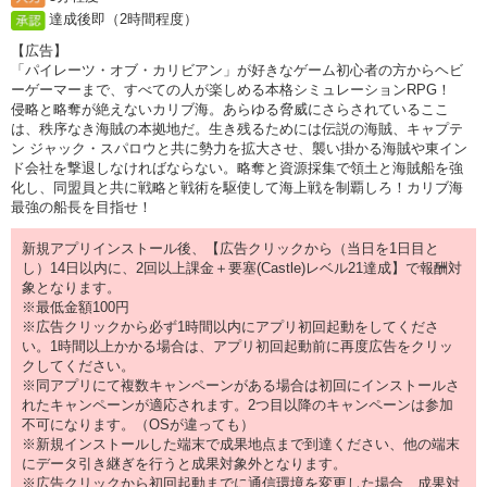
達成後即（2時間程度）
【広告】
「パイレーツ・オブ・カリビアン」が好きなゲーム初心者の方からヘビ
ーゲーマーまで、すべての人が楽しめる本格シミュレーションRPG！
侵略と略奪が絶えないカリブ海。あらゆる脅威にさらされているここ
は、秩序なき海賊の本拠地だ。生き残るためには伝説の海賊、キャプテ
ン ジャック・スパロウと共に勢力を拡大させ、襲い掛かる海賊や東イン
ド会社を撃退しなければならない。略奪と資源採集で領土と海賊船を強
化し、同盟員と共に戦略と戦術を駆使して海上戦を制覇しろ！カリブ海
最強の船長を目指せ！
新規アプリインストール後、【広告クリックから（当日を1日目と
し）14日以内に、2回以上課金＋要塞(Castle)レベル21達成】で報酬対
象となります。
※最低金額100円
※広告クリックから必ず1時間以内にアプリ初回起動をしてくださ
い。1時間以上かかる場合は、アプリ初回起動前に再度広告をクリッ
クしてください。
※同アプリにて複数キャンペーンがある場合は初回にインストールさ
れたキャンペーンが適応されます。2つ目以降のキャンペーンは参加
不可になります。（OSが違っても）
※新規インストールした端末で成果地点まで到達ください、他の端末
にデータ引き継ぎを行うと成果対象外となります。
※広告クリックから初回起動までに通信環境を変更した場合、成果対