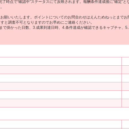
了時点で”確認中”ステータスにて反映されます。報酬条件達成後に”確定”と
す。
うお願いいたします。ポイントについてのお問合わせはえんためねっとまでお
ますと調査不可となりますのでお早めにご連絡ください。
達まで掛かった日数、3.成果到達日時、4.条件達成が確認できるキャプチャ、