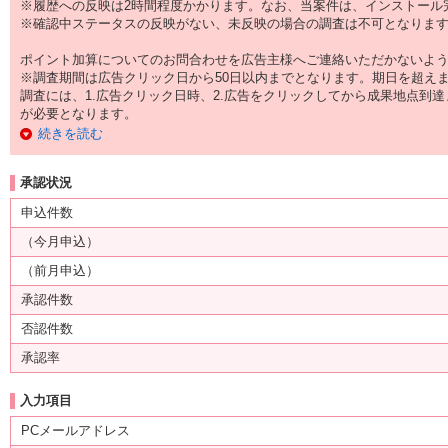
※履歴への反映は2時間程度かかります。なお、当案件は、インストール完
※確認中ステータスの反映がない、未反映の場合の調査は不可となりま
ポイント加算についてのお問合わせを広告主様へご連絡いただかないよ
※調査期間は広告クリック日から50日以内までとなります。期日を超え
調査には、1.広告クリック日時、2.広告をクリックしてから成果地点到
が必要となります。
続きを読む
承認状況
申込件数
（今月申込）
（前月申込）
承認件数
否認件数
承認率
入力項目
PCメールアドレス