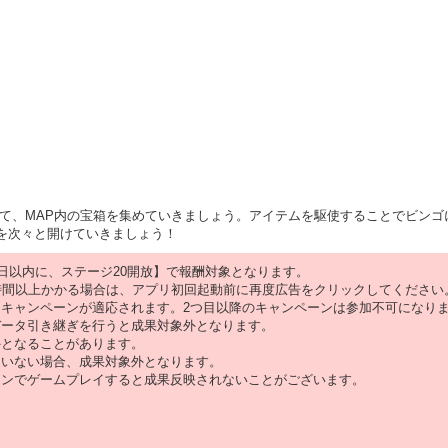
して、MAP内の宝箱を集めていきましょう。アイテムを駆使することでビンゴ
を次々と開けていきましょう！
日以内に、ステージ20開放】で報酬対象となります。
時間以上かかる場合は、アプリ初回起動前に再度広告をクリックしてください
キャンペーンが適応されます。2つ目以降のキャンペーンは参加不可になりま
データ引き継ぎを行うと成果対象外となります。
外となることがあります。
ていない場合、成果対象外となります。
インでゲームプレイすると成果反映されないことがございます。