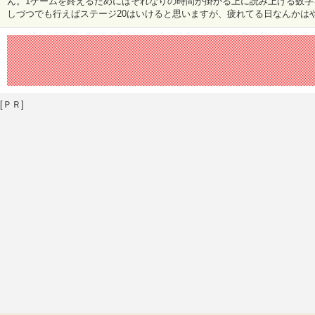
ん。1ゲームを終えるためにはそれなりの時間が掛かる上に読み上げる数字
しづつでも行えばステージ20はいけると思いますが、疲れてる日なんかは
[ＰＲ]