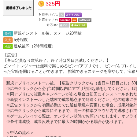
325円
対応デバイス:
対応キャリア:
対応OS:
新規インストール後、ステージ20開放
5分程度
達成後即（2時間程度）
【広告】
【各日定員なり次第終了。終了時は翌日お試しください。】
ビンゴ トレジャーは無料で楽しめるビンゴアプリです。 ビンゴをプレイ
った宝箱を開けることができます。 挑戦できるステージを増やして、宝箱
新規アプリインストール後、【広告クリックから（当日を1日目とし）30
※広告クリックから必ず1時間以内にアプリ初回起動をしてください。1
※同アプリにて複数キャンペーンがある場合は初回にインストールされた
※新規インストールした端末で成果地点まで到達ください、他の端末に
※広告クリックから初回起動までに通信環境を変更した場合、成果対象
※広告クリックから成果に至るまで、同一の標準ブラウザ内で遷移され
※ゲームプレイする際は、オンライン状態でお願いいたします。オフラ
※条件達成後、成果反映までに最大24時間かかる場合があります。
＜申込の流れ＞