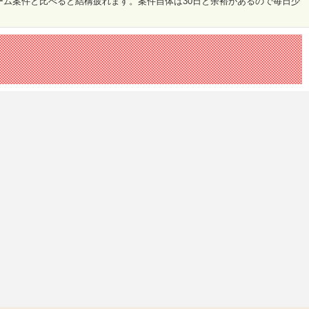
ム案件と比べると結構疲れます。案件自体は30日と余裕があるので毎日少