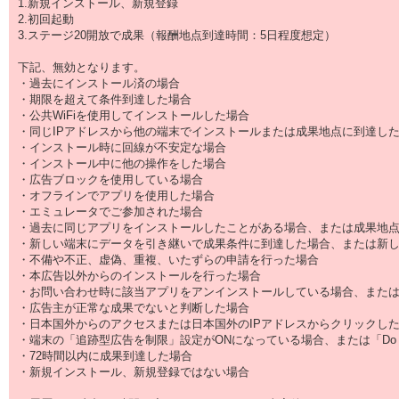
1.新規インストール、新規登録
2.初回起動
3.ステージ20開放で成果（報酬地点到達時間：5日程度想定）
下記、無効となります。
・過去にインストール済の場合
・期限を超えて条件到達した場合
・公共WiFiを使用してインストールした場合
・同じIPアドレスから他の端末でインストールまたは成果地点に到達し
・インストール時に回線が不安定な場合
・インストール中に他の操作をした場合
・広告ブロックを使用している場合
・オフラインでアプリを使用した場合
・エミュレータでご参加された場合
・過去に同じアプリをインストールしたことがある場合、または成果地
・新しい端末にデータを引き継いで成果条件に到達した場合、または新
・不備や不正、虚偽、重複、いたずらの申請を行った場合
・本広告以外からのインストールを行った場合
・お問い合わせ時に該当アプリをアンインストールしている場合、また
・広告主が正常な成果でないと判断した場合
・日本国外からのアクセスまたは日本国外のIPアドレスからクリックし
・端末の「追跡型広告を制限」設定がONになっている場合、または「Do No
・72時間以内に成果到達した場合
・新規インストール、新規登録ではない場合